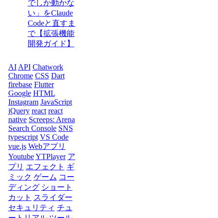
でしか動かな
い」をClaude
Codeと直すま
で【拡張機能
開発ガイド】
AI
API
Chatwork
Chrome
CSS
Dart
firebase
Flutter
Google
HTML
Instagram
JavaScript
jQuery
react
react
native
Screeps: Arena
Search Console
SNS
typescript
VS Code
vue.js
Webアプリ
Youtube
YTPlayer
ア
プリ
エフェクト
ギ
ミック
ゲーム
コー
ディング
ショート
カット
スライダー
セキュリティ
チュ
ートリアル
ツール