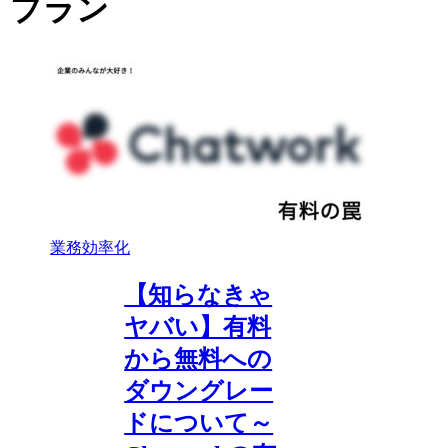
プラン
業務効率化
【知らなきゃ
ヤバい】有料
から無料への
ダウングレー
ドについて～