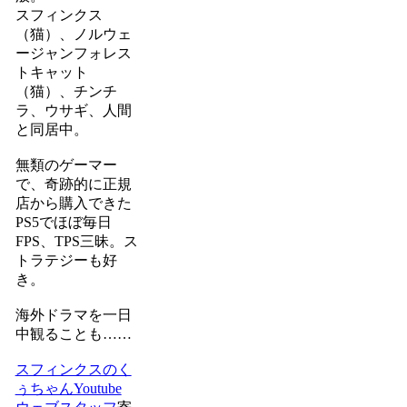
スフィンクス
（猫）、ノルウェ
ージャンフォレス
トキャット
（猫）、チンチ
ラ、ウサギ、人間
と同居中。
無類のゲーマー
で、奇跡的に正規
店から購入できた
PS5でほぼ毎日
FPS、TPS三昧。ス
トラテジーも好
き。
海外ドラマを一日
中観ることも……
スフィンクスのく
ぅちゃんYoutube