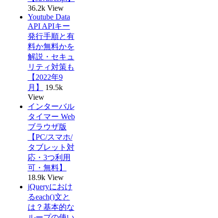
36.2k View
Youtube Data
API APIキー
発行手順と有
料か無料かを
解説・セキュ
リティ対策も
【2022年9
月】
19.5k
View
インターバル
タイマー Web
ブラウザ版
【PC/スマホ/
タブレット対
応・3つ利用
可・無料】
18.9k View
jQueryにおけ
るeach()文と
は？基本的な
ループの使い