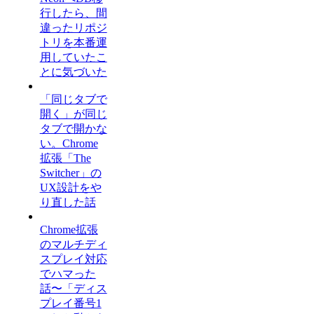
行したら、間
違ったリポジ
トリを本番運
用していたこ
とに気づいた
「同じタブで
開く」が同じ
タブで開かな
い。Chrome
拡張「The
Switcher」の
UX設計をや
り直した話
Chrome拡張
のマルチディ
スプレイ対応
でハマった
話〜「ディス
プレイ番号1