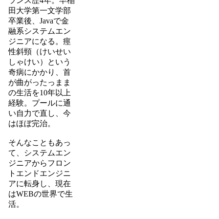
ランス歴4年。早稲
田大学第一文学部
卒業後、Javaで金
融系システムエン
ジニアになる。痙
性斜頸（けいせい
しゃけい）という
奇病にかかり、首
が曲がったっまま
の生活を10年以上
経験。プールに通
い自力で直し、今
はほぼ完治。
そんなこともあっ
て、システムエン
ジニアからフロン
トエンドエンジニ
アに転身し、現在
はWEBの世界で生
活。