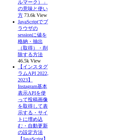
ルマーク）」
の意味と使い
方
73.6k View
JavaScriptでブ
ラウザの
sessionに値を
格納・抽出
（取得）・削
除する方法
46.5k View
【インスタグ
ラムAPI 2022,
2023】
Instagram基本
表示APIを使
って投稿画像
を取得して表
示する・サイ
トに埋め込
む・自動更新
の設定方法
【JavaScript】