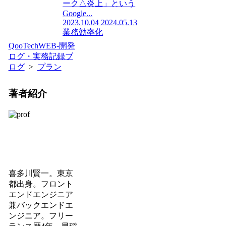
ーク△炎上」という
Google...
2023.10.04
2024.05.13
業務効率化
QooTechWEB-開発
ログ・実務記録ブ
ログ
>
プラン
著者紹介
喜多川賢一。東京
都出身。フロント
エンドエンジニア
兼バックエンドエ
ンジニア。フリー