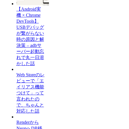
【Android実
機 × Chrome
DevTools】
USBデバッグ
が繋がらない
時の原因と解
決策 – adbサ
ーバー起動忘
れで丸一日溶
かした話
Web Storeのレ
ビューで「エ
イリアス機能
つけて」って
言われたの
で、ちゃんと
対応した話
Renderから
NeonへDB移