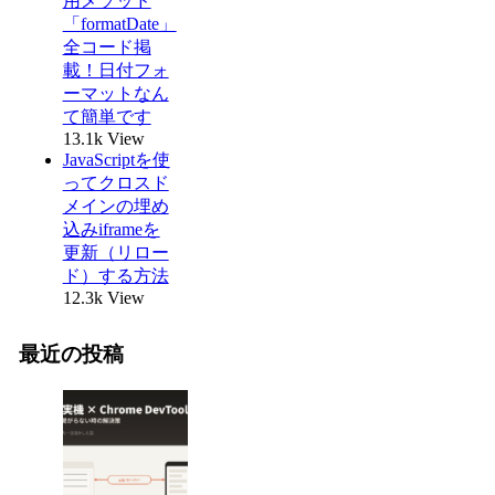
用メソッド
「formatDate」
全コード掲
載！日付フォ
ーマットなん
て簡単です
13.1k View
JavaScriptを使
ってクロスド
メインの埋め
込みiframeを
更新（リロー
ド）する方法
12.3k View
最近の投稿