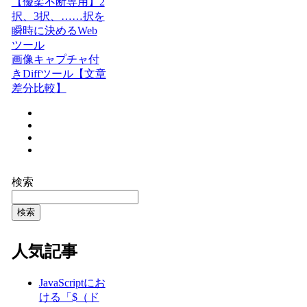
【優柔不断専用】2
択、3択、……択を
瞬時に決めるWeb
ツール
画像キャプチャ付
きDiffツール【文章
差分比較】
検索
検索
人気記事
JavaScriptにお
ける「$（ド