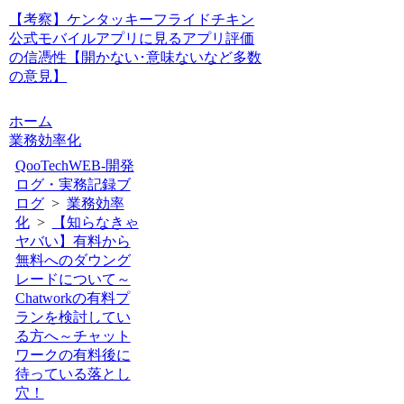
【考察】ケンタッキーフライドチキン
公式モバイルアプリに見るアプリ評価
の信憑性【開かない･意味ないなど多数
の意見】
ホーム
業務効率化
QooTechWEB-開発
ログ・実務記録ブ
ログ
>
業務効率
化
>
【知らなきゃ
ヤバい】有料から
無料へのダウング
レードについて～
Chatworkの有料プ
ランを検討してい
る方へ～チャット
ワークの有料後に
待っている落とし
穴！