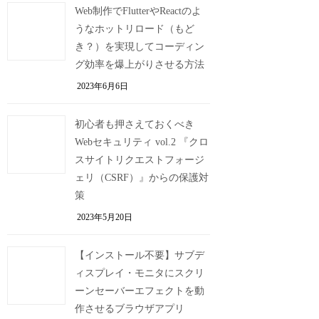
Web制作でFlutterやReactのよ
うなホットリロード（もど
き？）を実現してコーディン
グ効率を爆上がりさせる方法
2023年6月6日
初心者も押さえておくべき
Webセキュリティ vol.2 『クロ
スサイトリクエストフォージ
ェリ（CSRF）』からの保護対
策
2023年5月20日
【インストール不要】サブデ
ィスプレイ・モニタにスクリ
ーンセーバーエフェクトを動
作させるブラウザアプリ