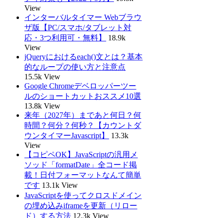
View
インターバルタイマー Webブラウ
ザ版【PC/スマホ/タブレット対
応・3つ利用可・無料】
18.9k
View
jQueryにおけるeach()文とは？基本
的なループの使い方と注意点
15.5k View
Google Chromeデベロッパーツー
ルのショートカットおススメ10選
13.8k View
来年（2027年）まであと何日？何
時間？何分？何秒？【カウントダ
ウンタイマーJavascript】
13.3k
View
【コピペOK】JavaScriptの汎用メ
ソッド「formatDate」全コード掲
載！日付フォーマットなんて簡単
です
13.1k View
JavaScriptを使ってクロスドメイン
の埋め込みiframeを更新（リロー
ド）する方法
12.3k View