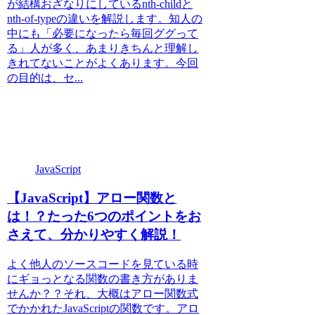
が結構おざなりにしているnth-childと
nth-of-typeの違いを解説します。知人の
中にも「必要になったら毎回ググって
る」人が多く、あまりきちんと理解し
きれてないことがよくあります。今回
の目的は、セ...
JavaScript
【JavaScript】アロー関数と
は！？たった6つのポイントをお
さえて、分かりやすく解説！
よく他人のソースコードを見ている時
にギョっとなる関数の書き方がありま
せんか？？それ、大概はアロー関数式
でかかれたJavaScriptの関数です。アロ