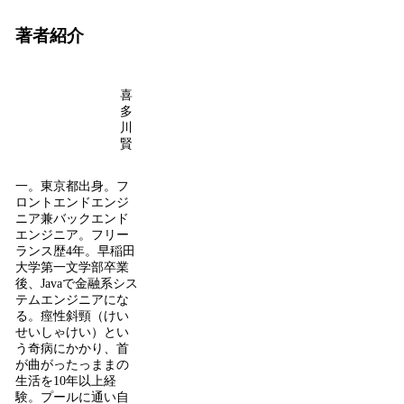
著者紹介
喜
多
川
賢
一。東京都出身。フ
ロントエンドエンジ
ニア兼バックエンド
エンジニア。フリー
ランス歴4年。早稲田
大学第一文学部卒業
後、Javaで金融系シス
テムエンジニアにな
る。痙性斜頸（けい
せいしゃけい）とい
う奇病にかかり、首
が曲がったっままの
生活を10年以上経
験。プールに通い自