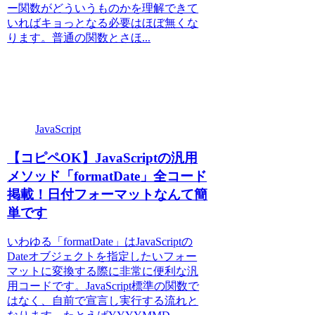
ー関数がどういうものかを理解できて
いればキョっとなる必要はほぼ無くな
ります。普通の関数とさほ...
JavaScript
【コピペOK】JavaScriptの汎用
メソッド「formatDate」全コード
掲載！日付フォーマットなんて簡
単です
いわゆる「formatDate」はJavaScriptの
Dateオブジェクトを指定したいフォー
マットに変換する際に非常に便利な汎
用コードです。JavaScript標準の関数で
はなく、自前で宣言し実行する流れと