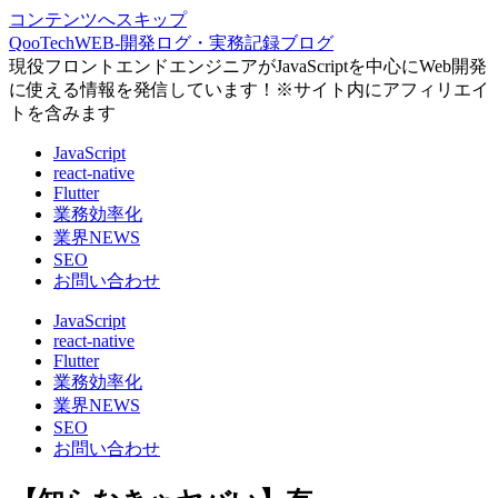
コンテンツへスキップ
QooTechWEB-開発ログ・実務記録ブログ
現役フロントエンドエンジニアがJavaScriptを中心にWeb開発
に使える情報を発信しています！※サイト内にアフィリエイ
トを含みます
JavaScript
react-native
Flutter
業務効率化
業界NEWS
SEO
お問い合わせ
JavaScript
react-native
Flutter
業務効率化
業界NEWS
SEO
お問い合わせ