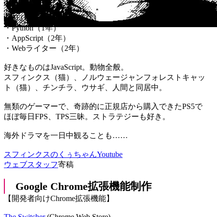
・Java（3年程度）
・SEOマーケター（3年）
・Python（1年）
・AppScript（2年）
・Webライター（2年）
好きなものはJavaScript。動物全般。
スフィンクス（猫）、ノルウェージャンフォレストキャッ
ト（猫）、チンチラ、ウサギ、人間と同居中。
無類のゲーマーで、奇跡的に正規店から購入できたPS5で
ほぼ毎日FPS、TPS三昧。ストラテジーも好き。
海外ドラマを一日中観ることも……
スフィンクスのくぅちゃんYoutube
ウェブスタッフ
寄稿
Google Chrome拡張機能制作
【開発者向けChrome拡張機能】
The Switcher
(Chrome Web Store)