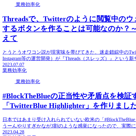
業務効率化
Threadsで、Twitterのように閲
するボタンを作ることは可能なのか？～ど
えて
とうとうオワコン説が現実味を帯びてきた、迷走錯綜中のTwitter
Instagram等の運営開発）が『Threads（スレッズ）』という新
2023.07.07
業務効率化
業務効率化
#BlockTheBlueの正当性や矛盾点を検
「TwitterBlue Highlighter」を作りまし
日本ではあまり受け入れられていない欧米の「#BlockTheB
うーんやりすぎかなが3割のような感覚になったので、実際にどれだけ
2023.04.28