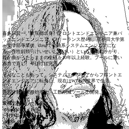
喜多川賢一。東京都出身。フロントエンドエンジニア兼バ
ックエンドエンジニア。フリーランス歴4年。早稲田大学第
一文学部卒業後、Javaで金融系システムエンジニアにな
る。痙性斜頸（けいせいしゃけい）という奇病にかかり、
首が曲がったっままの生活を10年以上経験。プールに通い
自力で直し、今はほぼ完治。
そんなこともあって、システムエンジニアからフロントエ
ンドエンジニアに転身し、現在はWEBの世界で生活。
得意分野は業務効率化・工数削減ツールの開発。
業務で利用した言語は
・JavaScript（16年）
・HTML（16年）
・CSS（16年）
・PHP（6年程度）