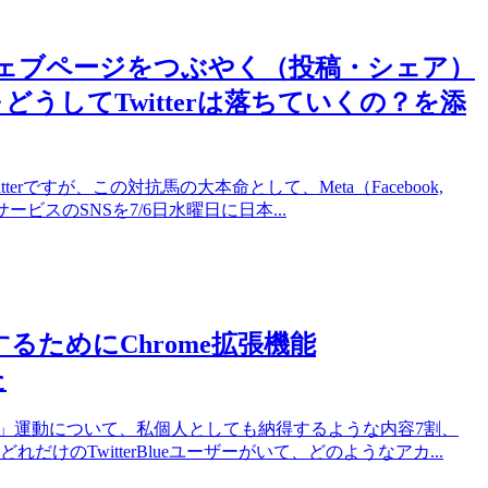
覧中のウェブページをつぶやく（投稿・シェア）
うしてTwitterは落ちていくの？を添
ですが、この対抗馬の大本命として、Meta（Facebook,
サービスのSNSを7/6日水曜日に日本...
証するためにChrome拡張機能
た
lue」運動について、私個人としても納得するような内容7割、
のTwitterBlueユーザーがいて、どのようなアカ...