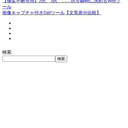
【優柔不断専用】2択、3択、……択を瞬時に決めるWebツ
ール
画像キャプチャ付きDiffツール【文章差分比較】
検索
検索