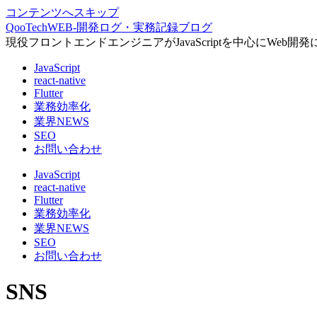
コンテンツへスキップ
QooTechWEB-開発ログ・実務記録ブログ
現役フロントエンドエンジニアがJavaScriptを中心にW
JavaScript
react-native
Flutter
業務効率化
業界NEWS
SEO
お問い合わせ
JavaScript
react-native
Flutter
業務効率化
業界NEWS
SEO
お問い合わせ
SNS