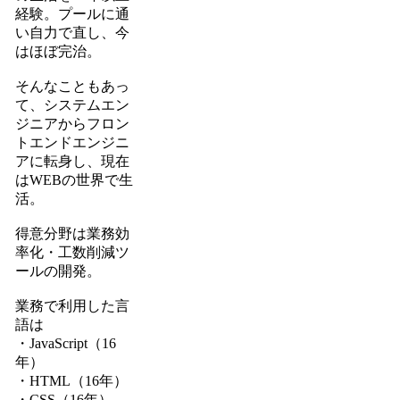
経験。プールに通
い自力で直し、今
はほぼ完治。
そんなこともあっ
て、システムエン
ジニアからフロン
トエンドエンジニ
アに転身し、現在
はWEBの世界で生
活。
得意分野は業務効
率化・工数削減ツ
ールの開発。
業務で利用した言
語は
・JavaScript（16
年）
・HTML（16年）
・CSS（16年）