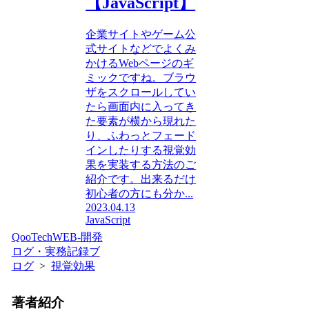
【JavaScript】
企業サイトやゲーム公
式サイトなどでよくみ
かけるWebページのギ
ミックですね。ブラウ
ザをスクロールしてい
たら画面内に入ってき
た要素が横から現れた
り、ふわっとフェード
インしたりする視覚効
果を実装する方法のご
紹介です。出来るだけ
初心者の方にも分か...
2023.04.13
JavaScript
QooTechWEB-開発
ログ・実務記録ブ
ログ
>
視覚効果
著者紹介