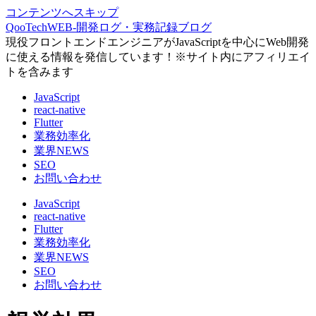
コンテンツへスキップ
QooTechWEB-開発ログ・実務記録ブログ
現役フロントエンドエンジニアがJavaScriptを中心にWeb開発
に使える情報を発信しています！※サイト内にアフィリエイ
トを含みます
JavaScript
react-native
Flutter
業務効率化
業界NEWS
SEO
お問い合わせ
JavaScript
react-native
Flutter
業務効率化
業界NEWS
SEO
お問い合わせ