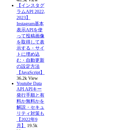
【インスタグ
ラムAPI 2022,
2023】
Instagram基本
表示APIを使
って投稿画像
を取得して表
示する・サイ
トに埋め込
む・自動更新
の設定方法
【JavaScript】
36.2k View
Youtube Data
API APIキー
発行手順と有
料か無料かを
解説・セキュ
リティ対策も
【2022年9
月】
19.5k