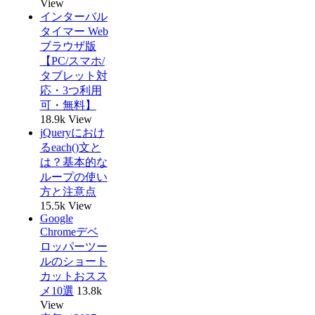
View
インターバル
タイマー Web
ブラウザ版
【PC/スマホ/
タブレット対
応・3つ利用
可・無料】
18.9k View
jQueryにおけ
るeach()文と
は？基本的な
ループの使い
方と注意点
15.5k View
Google
Chromeデベ
ロッパーツー
ルのショート
カットおスス
メ10選
13.8k
View