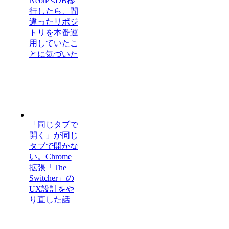
NeonへDB移
行したら、間
違ったリポジ
トリを本番運
用していたこ
とに気づいた
「同じタブで
開く」が同じ
タブで開かな
い。Chrome
拡張「The
Switcher」の
UX設計をや
り直した話