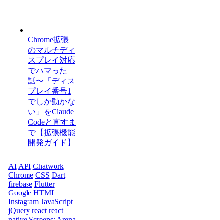
Chrome拡張
のマルチディ
スプレイ対応
でハマった
話〜「ディス
プレイ番号1
でしか動かな
い」をClaude
Codeと直すま
で【拡張機能
開発ガイド】
AI
API
Chatwork
Chrome
CSS
Dart
firebase
Flutter
Google
HTML
Instagram
JavaScript
jQuery
react
react
native
Screeps: Arena