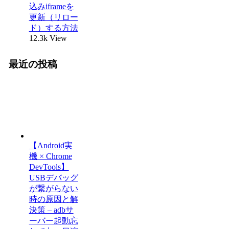
込みiframeを
更新（リロー
ド）する方法
12.3k View
最近の投稿
【Android実
機 × Chrome
DevTools】
USBデバッグ
が繋がらない
時の原因と解
決策 – adbサ
ーバー起動忘