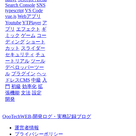
Search Console
SNS
typescript
VS Code
vue.js
Webアプリ
Youtube
YTPlayer
ア
プリ
エフェクト
ギ
ミック
ゲーム
コー
ディング
ショート
カット
スライダー
セキュリティ
チュ
ートリアル
ツール
デベロッパーツー
ル
プラグイン
ヘッ
ドレスCMS
中級
入
門
初級
効率化
拡
張機能
文法
設定
開発
QooTechWEB-開発ログ・実務記録ブログ
運営者情報
プライバシーポリシー