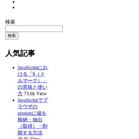
検索
検索
人気記事
JavaScriptにお
ける「$（ド
ルマーク）」
の意味と使い
方
73.6k View
JavaScriptでブ
ラウザの
sessionに値を
格納・抽出
（取得）・削
除する方法
46.5k View