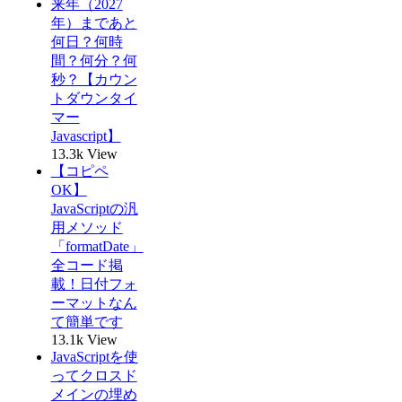
来年（2027
年）まであと
何日？何時
間？何分？何
秒？【カウン
トダウンタイ
マー
Javascript】
13.3k View
【コピペ
OK】
JavaScriptの汎
用メソッド
「formatDate」
全コード掲
載！日付フォ
ーマットなん
て簡単です
13.1k View
JavaScriptを使
ってクロスド
メインの埋め