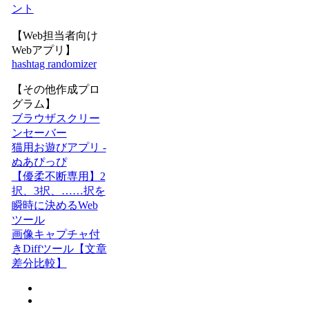
ント
【Web担当者向け
Webアプリ】
hashtag randomizer
【その他作成プロ
グラム】
ブラウザスクリー
ンセーバー
猫用お遊びアプリ -
ぬあぴっぴ
【優柔不断専用】2
択、3択、……択を
瞬時に決めるWeb
ツール
画像キャプチャ付
きDiffツール【文章
差分比較】