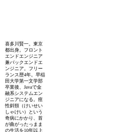
喜多川賢一。東京
都出身。フロント
エンドエンジニア
兼バックエンドエ
ンジニア。フリー
ランス歴4年。早稲
田大学第一文学部
卒業後、Javaで金
融系システムエン
ジニアになる。痙
性斜頸（けいせい
しゃけい）という
奇病にかかり、首
が曲がったっまま
の生活を10年以上