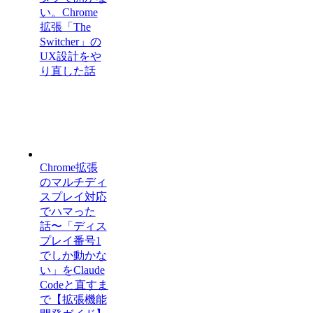
い。Chrome
拡張「The
Switcher」の
UX設計をや
り直した話
Chrome拡張
のマルチディ
スプレイ対応
でハマった
話〜「ディス
プレイ番号1
でしか動かな
い」をClaude
Codeと直すま
で【拡張機能