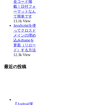
全コード掲
載！日付フォ
ーマットなん
て簡単です
13.1k View
JavaScriptを使
ってクロスド
メインの埋め
込みiframeを
更新（リロー
ド）する方法
12.3k View
最近の投稿
【Android実