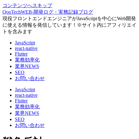
コンテンツへスキップ
QooTechWEB-開発ログ・実務記録ブログ
現役フロントエンドエンジニアがJavaScriptを中心にWeb開発
に使える情報を発信しています！※サイト内にアフィリエイ
トを含みます
JavaScript
react-native
Flutter
業務効率化
業界NEWS
SEO
お問い合わせ
JavaScript
react-native
Flutter
業務効率化
業界NEWS
SEO
お問い合わせ