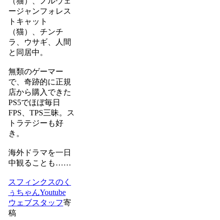
（猫）、ノルウェ
ージャンフォレス
トキャット
（猫）、チンチ
ラ、ウサギ、人間
と同居中。
無類のゲーマー
で、奇跡的に正規
店から購入できた
PS5でほぼ毎日
FPS、TPS三昧。ス
トラテジーも好
き。
海外ドラマを一日
中観ることも……
スフィンクスのく
ぅちゃんYoutube
ウェブスタッフ
寄
稿