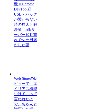
機 × Chrome
DevTools】
USBデバッグ
が繋がらない
時の原因と解
決策 – adbサ
ーバー起動忘
れで丸一日溶
かした話
Web Storeのレ
ビューで「エ
イリアス機能
つけて」って
言われたの
で、ちゃんと