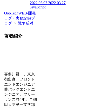
2022.03.03
2022.03.27
JavaScript
QooTechWEB-開発
ログ・実務記録ブ
ログ
>
戦争反対
著者紹介
喜多川賢一。東京
都出身。フロント
エンドエンジニア
兼バックエンドエ
ンジニア。フリー
ランス歴4年。早稲
田大学第一文学部