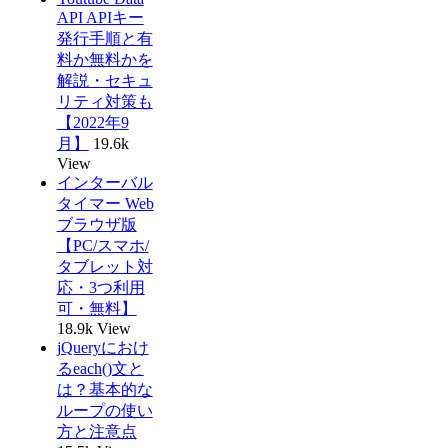
API APIキー
発行手順と有
料か無料かを
解説・セキュ
リティ対策も
【2022年9
月】
19.6k
View
インターバル
タイマー Web
ブラウザ版
【PC/スマホ/
タブレット対
応・3つ利用
可・無料】
18.9k View
jQueryにおけ
るeach()文と
は？基本的な
ループの使い
方と注意点