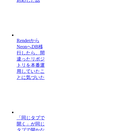
対応した話
Renderから
NeonへDB移
行したら、間
違ったリポジ
トリを本番運
用していたこ
とに気づいた
「同じタブで
開く」が同じ
タブで開かな