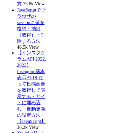
方
73.6k View
JavaScriptでブ
ラウザの
sessionに値を
格納・抽出
（取得）・削
除する方法
46.5k View
【インスタグ
ラムAPI 2022,
2023】
Instagram基本
表示APIを使
って投稿画像
を取得して表
示する・サイ
トに埋め込
む・自動更新
の設定方法
【JavaScript】
36.2k View
Youtube Data