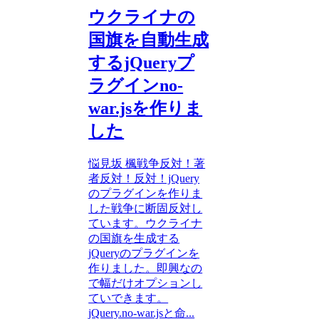
ウクライナの
国旗を自動生成
するjQueryプ
ラグインno-
war.jsを作りま
した
悩見坂 楓戦争反対！著
者反対！反対！jQuery
のプラグインを作りま
した戦争に断固反対し
ています。ウクライナ
の国旗を生成する
jQueryのプラグインを
作りました。即興なの
で幅だけオプションし
ていできます。
jQuery.no-war.jsと命...