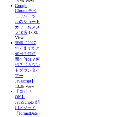
15.5k View
Google
Chromeデベ
ロッパーツー
ルのショート
カットおスス
メ10選
13.8k
View
来年（2027
年）まであと
何日？何時
間？何分？何
秒？【カウン
トダウンタイ
マー
Javascript】
13.3k View
【コピペ
OK】
JavaScriptの汎
用メソッド
「formatDate」