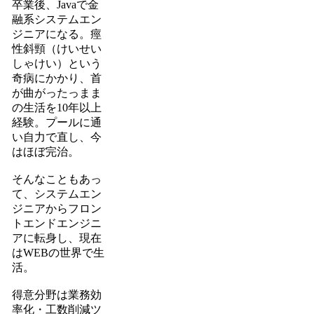
卒業後、Javaで金
融系システムエン
ジニアになる。痙
性斜頸（けいせい
しゃけい）という
奇病にかかり、首
が曲がったっまま
の生活を10年以上
経験。プールに通
い自力で直し、今
はほぼ完治。
そんなこともあっ
て、システムエン
ジニアからフロン
トエンドエンジニ
アに転身し、現在
はWEBの世界で生
活。
得意分野は業務効
率化・工数削減ツ