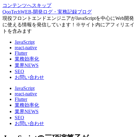
コンテンツへスキップ
QooTechWEB-開発ログ・実務記録ブログ
現役フロントエンドエンジニアがJavaScriptを中心にWeb開発
に使える情報を発信しています！※サイト内にアフィリエイ
トを含みます
JavaScript
react-native
Flutter
業務効率化
業界NEWS
SEO
お問い合わせ
JavaScript
react-native
Flutter
業務効率化
業界NEWS
SEO
お問い合わせ