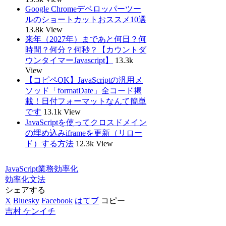
Google Chromeデベロッパーツー
ルのショートカットおススメ10選
13.8k View
来年（2027年）まであと何日？何
時間？何分？何秒？【カウントダ
ウンタイマーJavascript】
13.3k
View
【コピペOK】JavaScriptの汎用メ
ソッド「formatDate」全コード掲
載！日付フォーマットなんて簡単
です
13.1k View
JavaScriptを使ってクロスドメイン
の埋め込みiframeを更新（リロー
ド）する方法
12.3k View
JavaScript
業務効率化
効率化
文法
シェアする
X
Bluesky
Facebook
はてブ
コピー
吉村 ケンイチ