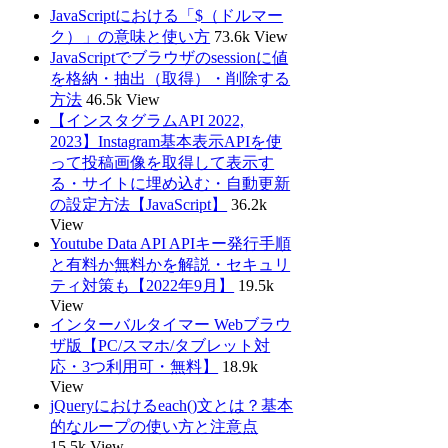
JavaScriptにおける「$（ドルマー
ク）」の意味と使い方
73.6k View
JavaScriptでブラウザのsessionに値
を格納・抽出（取得）・削除する
方法
46.5k View
【インスタグラムAPI 2022,
2023】Instagram基本表示APIを使
って投稿画像を取得して表示す
る・サイトに埋め込む・自動更新
の設定方法【JavaScript】
36.2k
View
Youtube Data API APIキー発行手順
と有料か無料かを解説・セキュリ
ティ対策も【2022年9月】
19.5k
View
インターバルタイマー Webブラウ
ザ版【PC/スマホ/タブレット対
応・3つ利用可・無料】
18.9k
View
jQueryにおけるeach()文とは？基本
的なループの使い方と注意点
15.5k View