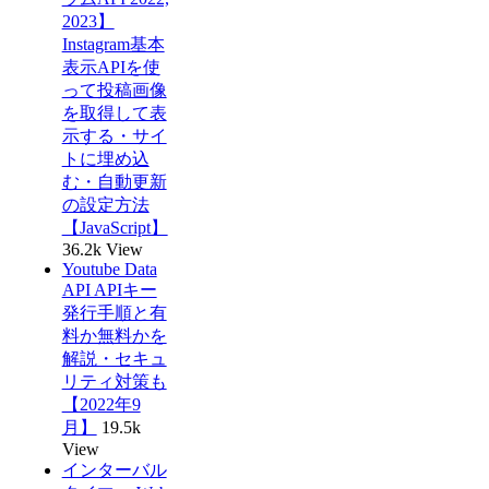
2023】
Instagram基本
表示APIを使
って投稿画像
を取得して表
示する・サイ
トに埋め込
む・自動更新
の設定方法
【JavaScript】
36.2k View
Youtube Data
API APIキー
発行手順と有
料か無料かを
解説・セキュ
リティ対策も
【2022年9
月】
19.5k
View
インターバル