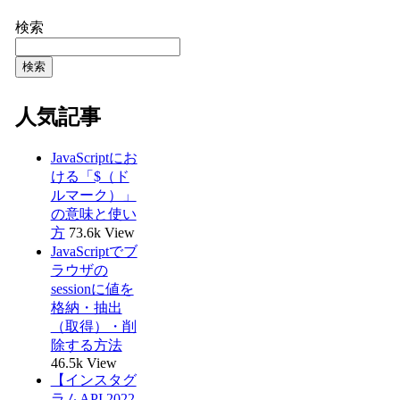
検索
検索
人気記事
JavaScriptにお
ける「$（ド
ルマーク）」
の意味と使い
方
73.6k View
JavaScriptでブ
ラウザの
sessionに値を
格納・抽出
（取得）・削
除する方法
46.5k View
【インスタグ
ラムAPI 2022,