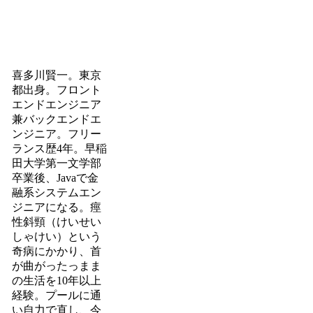
喜多川賢一。東京
都出身。フロント
エンドエンジニア
兼バックエンドエ
ンジニア。フリー
ランス歴4年。早稲
田大学第一文学部
卒業後、Javaで金
融系システムエン
ジニアになる。痙
性斜頸（けいせい
しゃけい）という
奇病にかかり、首
が曲がったっまま
の生活を10年以上
経験。プールに通
い自力で直し、今