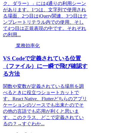
ク、ダラー）」には4通りの利用シーン
があります。1つは、文字列で使用され
る場面、2つ目はjQuery関連、3つ目はテ
ンプレートリテラル内での使用、そし
て4つ目は正規表現の中です。それぞれ
の利用...
業務効率化
VS Codeで定義されている位置
（ファイル）に一瞬で飛び確認す
る方法
関数や変数が定義されている場所を調
べるときに役立つショートカットで
す。React Native、Flutterどちらのアプリ
ケーションのソースでも出来たのでそ
の他の言語でも応用が利くと思いま
す。このクラス、どこで定義されてい
るの？→すぐわか...