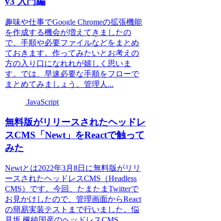
v3 入門編
趣味や仕事でGoogle Chromeの拡張機能
を作成する機会が増えてきましたの
で、手順や必要ファイルなどをまとめ
ておきます。作ってみたいとお考えの
方の入り口になれれが嬉しく思いま
す。では、早速必要な手順をフローで
まとめてみましょう。管理人...
JavaScript
無料版がリリースされたヘッドレ
スCMS「Newt」をReactで触って
みた
Newtとは2022年3月8日に無料版がリリ
ースされたヘッドレスCMS（Headless
CMS）です。今回、たまたまTwitterで
お見かけしたので、管理画面からReact
の簡易実装テストまで行いました。悩
見坂 楓純国産のヘッドレスCMS...