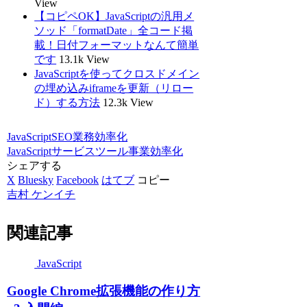
View
【コピペOK】JavaScriptの汎用メ
ソッド「formatDate」全コード掲
載！日付フォーマットなんて簡単
です
13.1k View
JavaScriptを使ってクロスドメイン
の埋め込みiframeを更新（リロー
ド）する方法
12.3k View
JavaScript
SEO
業務効率化
JavaScript
サービス
ツール
事業
効率化
シェアする
X
Bluesky
Facebook
はてブ
コピー
吉村 ケンイチ
関連記事
JavaScript
Google Chrome拡張機能の作り方