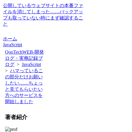
公開しているウェブサイトの本番ファ
イルを消してしまった……バックアッ
プも取っていない時にまず確認するこ
と
ホーム
JavaScript
QooTechWEB-開発
ログ・実務記録ブ
ログ
>
JavaScript
>
ハマっているこ
の部分だけお願い
したい……ちょっ
と見てもらいたい
方へのサービスを
開始しました
著者紹介