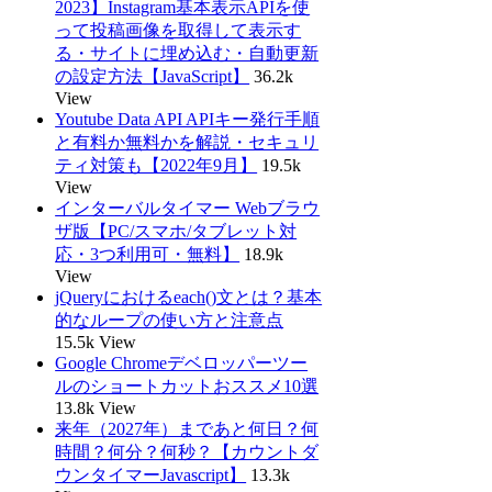
2023】Instagram基本表示APIを使
って投稿画像を取得して表示す
る・サイトに埋め込む・自動更新
の設定方法【JavaScript】
36.2k
View
Youtube Data API APIキー発行手順
と有料か無料かを解説・セキュリ
ティ対策も【2022年9月】
19.5k
View
インターバルタイマー Webブラウ
ザ版【PC/スマホ/タブレット対
応・3つ利用可・無料】
18.9k
View
jQueryにおけるeach()文とは？基本
的なループの使い方と注意点
15.5k View
Google Chromeデベロッパーツー
ルのショートカットおススメ10選
13.8k View
来年（2027年）まであと何日？何
時間？何分？何秒？【カウントダ
ウンタイマーJavascript】
13.3k