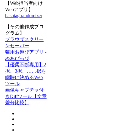
【Web担当者向け
Webアプリ】
hashtag randomizer
【その他作成プロ
グラム】
ブラウザスクリー
ンセーバー
猫用お遊びアプリ -
ぬあぴっぴ
【優柔不断専用】2
択、3択、……択を
瞬時に決めるWeb
ツール
画像キャプチャ付
きDiffツール【文章
差分比較】