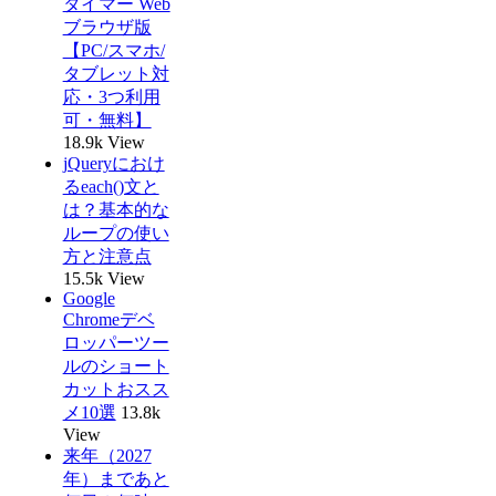
タイマー Web
ブラウザ版
【PC/スマホ/
タブレット対
応・3つ利用
可・無料】
18.9k View
jQueryにおけ
るeach()文と
は？基本的な
ループの使い
方と注意点
15.5k View
Google
Chromeデベ
ロッパーツー
ルのショート
カットおスス
メ10選
13.8k
View
来年（2027
年）まであと