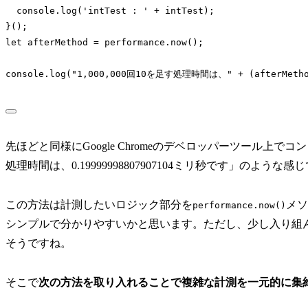
  console.log('intTest : ' + intTest);

}();

let afterMethod = performance.now();

console.log("1,000,000回10を足す処理時間は、" + (afterMetho
先ほどと同様にGoogle Chromeのデベロッパーツール上でコ
処理時間は、0.19999998807907104ミリ秒です」のよう
この方法は計測したいロジック部分を
メソ
performance.now()
シンプルで分かりやすいかと思います。ただし、少し入り組
そうですね。
そこで
次の方法を取り入れることで複雑な計測を一元的に集