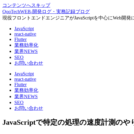
コンテンツへスキップ
QooTechWEB-開発ログ・実務記録ブログ
現役フロントエンドエンジニアがJavaScriptを中心にW
JavaScript
react-native
Flutter
業務効率化
業界NEWS
SEO
お問い合わせ
JavaScript
react-native
Flutter
業務効率化
業界NEWS
SEO
お問い合わせ
JavaScriptで特定の処理の速度計測