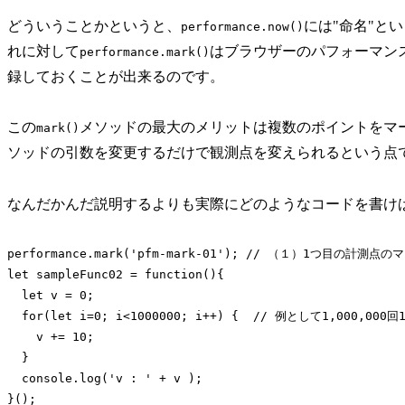
どういうことかというと、
には"命名"と
performance.now()
れに対して
はブラウザーのパフォーマン
performance.mark()
録しておくことが出来るのです。
この
メソッドの最大のメリットは複数のポイントをマ
mark()
ソッドの引数を変更するだけで観測点を変えられるという点
なんだかんだ説明するよりも実際にどのようなコードを書け
performance.mark('pfm-mark-01'); // （１）1つ目の計測点の
let sampleFunc02 = function(){

  let v = 0;

  for(let i=0; i<1000000; i++) {  // 例として1,000,0
    v += 10;

  }

  console.log('v : ' + v );

}();
