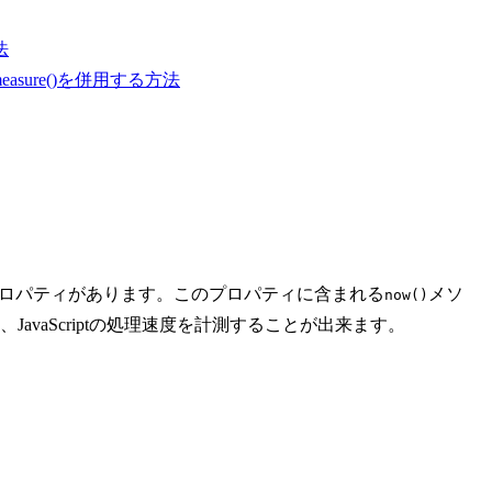
法
nce.measure()を併用する方法
nceというプロパティがあります。このプロパティに含まれる
メソ
now()
avaScriptの処理速度を計測することが出来ます。