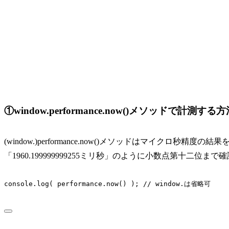
①window.performance.now()メソッドで計測する
(window.)performance.now()メソッドはマイク
「1960.199999999255ミリ秒」のように小数点第十二位
console.log( performance.now() ); // window.は省略可