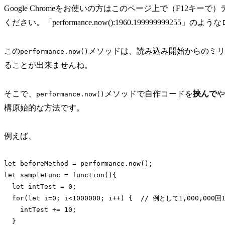
Google Chromeをお使いの方はこのページ上で（F12
ください。「performance.now():1960.199999999255
この
メソッドは、読み込み開始からのミリ
performance.now()
ることが出来ませんね。
そこで、
メソッドで自作コードを
挟んで
や
performance.now()
構原始的な方法です。
例えば、
let beforeMethod = performance.now();

let sampleFunc = function(){

  let intTest = 0;

  for(let i=0; i<1000000; i++) {  // 例として1,000,0
    intTest += 10;

  }
