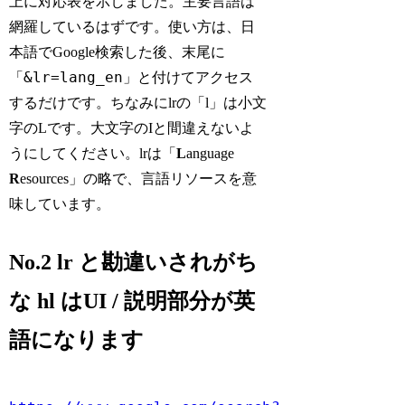
上に対応表を示しました。主要言語は
網羅しているはずです。使い方は、日
本語でGoogle検索した後、末尾に
&lr=lang_en
「
」と付けてアクセス
するだけです。ちなみにlrの「l」は小文
字のLです。大文字のIと間違えないよ
うにしてください。lrは「
L
anguage
R
esources」の略で、言語リソースを意
味しています。
No.2 lr と勘違いされがち
な hl はUI / 説明部分が英
語になります