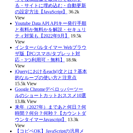
る・サイトに埋め込む・自動更新
の設定方法【JavaScript】
36.2k
View
Youtube Data API APIキー発行手順
と有料か無料かを解説・セキュリ
ティ対策も【2022年9月】
19.5k
View
インターバルタイマー Webブラウ
ザ版【PC/スマホ/タブレット対
応・3つ利用可・無料】
18.9k
View
jQueryにおけるeach()文とは？基本
的なループの使い方と注意点
15.5k View
Google Chromeデベロッパーツー
ルのショートカットおススメ10選
13.8k View
来年（2027年）まであと何日？何
時間？何分？何秒？【カウントダ
ウンタイマーJavascript】
13.3k
View
【コピペOK】JavaScriptの汎用メ