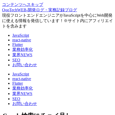
コンテンツへスキップ
QooTechWEB-開発ログ・実務記録ブログ
現役フロントエンドエンジニアがJavaScriptを中心にWeb開発
に使える情報を発信しています！※サイト内にアフィリエイ
トを含みます
JavaScript
react-native
Flutter
業務効率化
業界NEWS
SEO
お問い合わせ
JavaScript
react-native
Flutter
業務効率化
業界NEWS
SEO
お問い合わせ