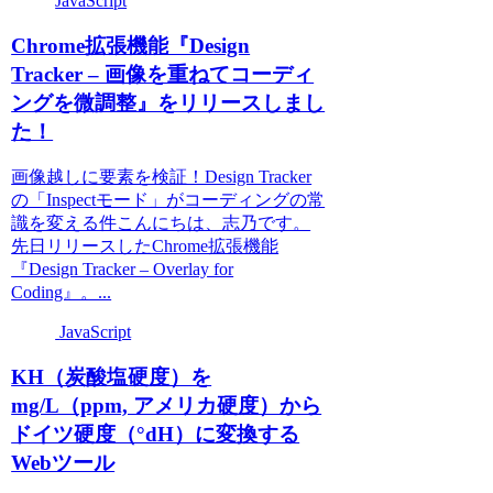
JavaScript
Chrome拡張機能『Design
Tracker – 画像を重ねてコーディ
ングを微調整』をリリースしまし
た！
画像越しに要素を検証！Design Tracker
の「Inspectモード」がコーディングの常
識を変える件こんにちは、志乃です。
先日リリースしたChrome拡張機能
『Design Tracker – Overlay for
Coding』。...
JavaScript
KH（炭酸塩硬度）を
mg/L（ppm, アメリカ硬度）から
ドイツ硬度（°dH）に変換する
Webツール