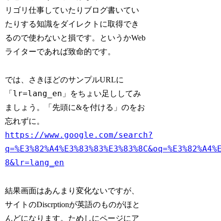
リゴリ仕事していたりブログ書いてい
たりする知識をダイレクトに取得でき
るので使わないと損です。というかWeb
ライターであれば致命的です。
では、さきほどのサンプルURLに
lr=lang_en
「
」をちょい足ししてみ
ましょう。「先頭に&を付ける」のをお
忘れずに。
https://www.google.com/search?
q=%E3%82%A4%E3%83%83%E3%83%8C&oq=%E3%82%A4%
8
&lr=lang_en
結果画面はあんまり変化ないですが、
サイトのDiscrptionが英語のものがほと
んどになります。ためしにページにア