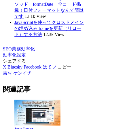
ソッド「formatDate」全コード掲
載！日付フォーマットなんて簡単
です
13.1k View
JavaScriptを使ってクロスドメイン
の埋め込みiframeを更新（リロー
ド）する方法
12.3k View
SEO
業務効率化
効率化
設定
シェアする
X
Bluesky
Facebook
はてブ
コピー
吉村 ケンイチ
関連記事