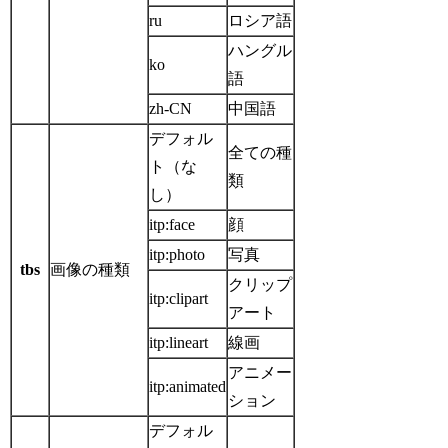
ru
ロシア語
ハングル
ko
語
zh-CN
中国語
デフォル
全ての種
ト（な
類
し）
itp:face
顔
itp:photo
写真
tbs
画像の種類
クリップ
itp:clipart
アート
itp:lineart
線画
アニメー
itp:animated
ション
デフォル