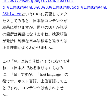
https://www.google.com/search?
q=%E3%82%A4%E3%83%83%E3%83%8C&oq=%E3%82%A4%
8&hl=_en
というURLに変更してアク
セスしてみると、日本語コンテンツが
結果に並びますが、周りのUIとか説明
の箇所は英語になりますね。検索順位
が微妙に純粋な日本語検索と違うのは
正直理由がよくわかりません。
この「hl」はあまり使いそうにないです
ね。（日本人である限りは）ちなみ
に、「hl」ですが、「
h
ost
l
anguage」の
役です。ホスト言語、上位言語ってこ
とですね。コンテンツは含まれませ
ん。