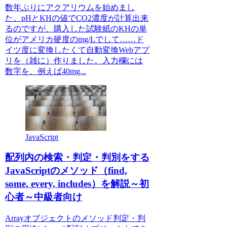
数年ぶりにアクアリウムを始めまし
た。pHとKHの値でCO2濃度が計算出来
るのですが、購入した試験紙のKHの単
位がアメリカ硬度のmg/Lでして……ド
イツ度に変換したくて自動変換Webアプ
リを（雑に）作りました。入力欄には
数字を、例えば40mg...
JavaScript
配列内の検索・判定・判別をする
JavaScriptのメソッド（find,
some, every, includes）を解説～初
心者～中級者向け
Arrayオブジェクトのメソッド判定・判