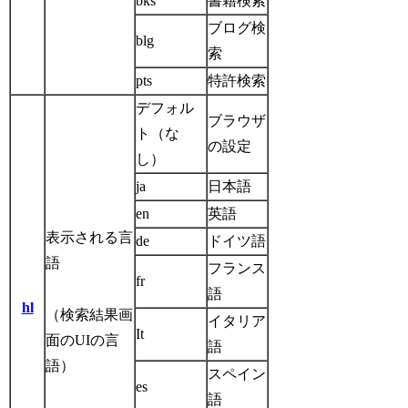
bks
書籍検索
ブログ検
blg
索
pts
特許検索
デフォル
ブラウザ
ト（な
の設定
し）
ja
日本語
en
英語
表示される言
de
ドイツ語
語
フランス
fr
語
hl
（検索結果画
イタリア
It
面のUIの言
語
語）
スペイン
es
語