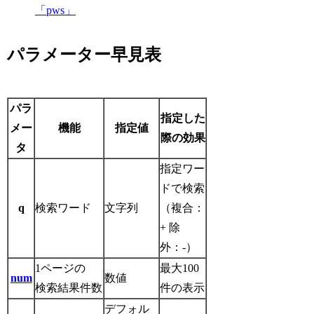
「pws」
パラメーター早見表
パラ
指定した
メー
機能
指定値
際の効果
タ
指定ワー
ドで検索
q
検索ワード
文字列
（複合：
+ 除
外：-）
1ページの
最大100
num
数値
検索結果件数
件の表示
デフォル