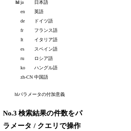
hl
ja
日本語
en
英語
de
ドイツ語
fr
フランス語
It
イタリア語
es
スペイン語
ru
ロシア語
ko
ハングル語
zh-CN
中国語
hlパラメータの付加意義
No.3 検索結果の件数をパ
ラメータ / クエリで操作