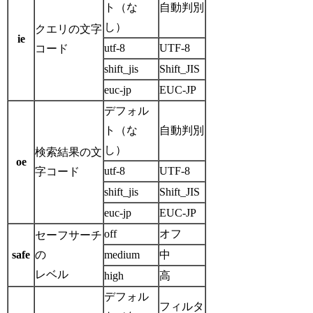
ト（な
自動判別
し）
クエリの文字
ie
utf-8
UTF-8
コード
shift_jis
Shift_JIS
euc-jp
EUC-JP
デフォル
ト（な
自動判別
し）
検索結果の文
oe
utf-8
UTF-8
字コード
shift_jis
Shift_JIS
euc-jp
EUC-JP
off
オフ
セーフサーチ
safe
の
medium
中
レベル
high
高
デフォル
フィルタ