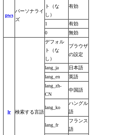
ト（な
有効
パーソナライ
し）
pws
ズ
1
有効
0
無効
デフォル
ブラウザ
ト（な
の設定
し）
lang_ja
日本語
lang_en
英語
lang_zh-
中国語
CN
ハングル
lang_ko
語
lr
検索する言語
フランス
lang_fr
語