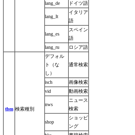
lang_de
ドイツ語
イタリア
lang_It
語
スペイン
lang_es
語
lang_ru
ロシア語
デフォル
ト（な
通常検索
し）
isch
画像検索
vid
動画検索
ニュース
nws
検索
tbm
検索種別
ショッピ
shop
ング