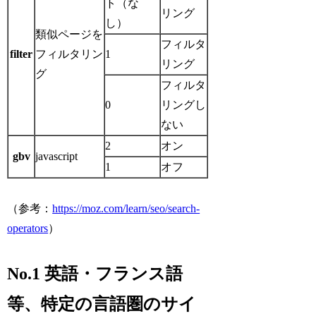
ト（な
リング
し）
類似ページを
フィルタ
filter
フィルタリン
1
リング
グ
フィルタ
0
リングし
ない
2
オン
gbv
javascript
1
オフ
（参考：
https://moz.com/learn/seo/search-
operators
）
No.1 英語・フランス語
等、特定の言語圏のサイ