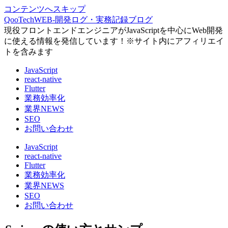
コンテンツへスキップ
QooTechWEB-開発ログ・実務記録ブログ
現役フロントエンドエンジニアがJavaScriptを中心にWeb開発
に使える情報を発信しています！※サイト内にアフィリエイ
トを含みます
JavaScript
react-native
Flutter
業務効率化
業界NEWS
SEO
お問い合わせ
JavaScript
react-native
Flutter
業務効率化
業界NEWS
SEO
お問い合わせ