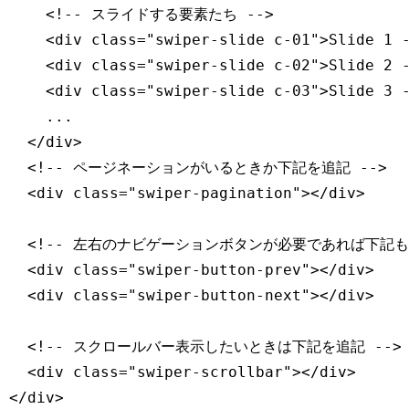
<!-- スライドする要素たち -->
<
div
class
=
"
swiper-slide c-01
"
>
Slide 1 
<
div
class
=
"
swiper-slide c-02
"
>
Slide 2 
<
div
class
=
"
swiper-slide c-03
"
>
Slide 3 
    ...

</
div
>
<!-- ページネーションがいるときか下記を追記 -->
<
div
class
=
"
swiper-pagination
"
>
</
div
>
<!-- 左右のナビゲーションボタンが必要であれば下記も
<
div
class
=
"
swiper-button-prev
"
>
</
div
>
<
div
class
=
"
swiper-button-next
"
>
</
div
>
<!-- スクロールバー表示したいときは下記を追記 -->
<
div
class
=
"
swiper-scrollbar
"
>
</
div
>
</
div
>