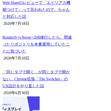
Web Storeのレビューで「エイリアス機
能つけて」って言われたので、ちゃん
と対応した話
2026年7月18日
RenderからNeonへDB移行したら、間違
ったリポジトリを本番運用していたこ
とに気づいた
2026年7月10日
「同じタブで開く」が同じタブで開か
ない。Chrome拡張「The Switcher」の
UX設計をやり直した話
2026年6月30日