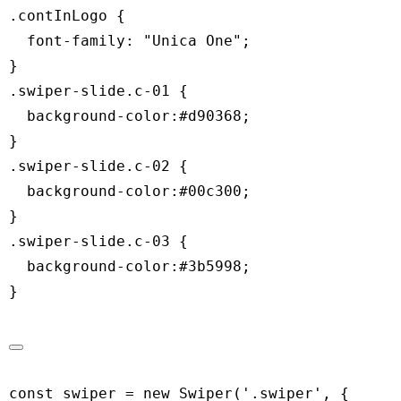
.contInLogo
{
font-family
:
"Unica One"
;
}
.swiper-slide.c-01
{
background-color
:
#d90368
;
}
.swiper-slide.c-02
{
background-color
:
#00c300
;
}
.swiper-slide.c-03
{
background-color
:
#3b5998
;
}
const
 swiper 
=
new
Swiper
(
'.swiper'
,
{