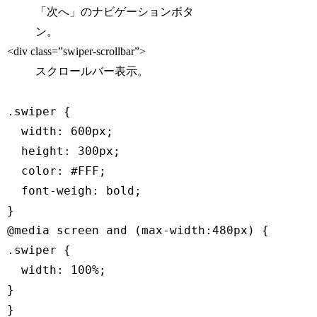
「次へ」のナビゲーションボタ
ン。
<div class=”swiper-scrollbar”>
スクロールバー表示。
.swiper
{
width
:
 600px
;
height
:
 300px
;
color
:
 #FFF
;
font-weigh
:
 bold
;
}
@media
 screen 
and
(
max-width
:
480px
)
{
.swiper
{
width
:
 100%
;
}
}