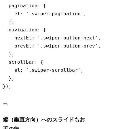
pagination
:
{
el
:
'.swiper-pagination'
,
}
,
navigation
:
{
nextEl
:
'.swiper-button-next'
,
prevEl
:
'.swiper-button-prev'
,
}
,
scrollbar
:
{
el
:
'.swiper-scrollbar'
,
}
,
}
)
;
縦（垂直方向）へのスライドもお