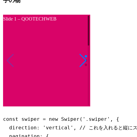
手の物
Slide 1 –
QOOTECHWEB
Slide 2 –
QOOTECHWEB
const
 swiper 
=
new
Swiper
(
'.swiper'
,
{
direction
:
'vertical'
,
// これを入れると縦に
pagination
:
{