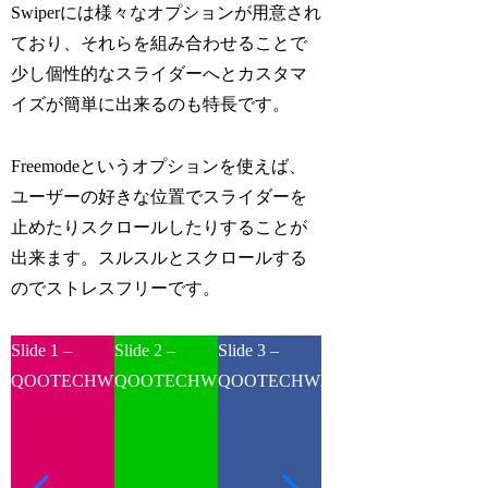
Swiperには様々なオプションが用意され
ており、それらを組み合わせることで
少し個性的なスライダーへとカスタマ
イズが簡単に出来るのも特長です。
Freemodeというオプションを使えば、
ユーザーの好きな位置でスライダーを
止めたりスクロールしたりすることが
出来ます。スルスルとスクロールする
のでストレスフリーです。
Slide 1 –
Slide 2 –
Slide 3 –
Slide 4 –
Slide 5 –
QOOTECHWEB
QOOTECHWEB
QOOTECHWEB
QOOTECHWEB
QOOTE