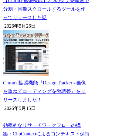
【Chrome拡張機能】2つのタブを爆速で
分割・同期スクロールするツールを作
ってリリースした話
2026年5月26日
Chrome拡張機能『Design Tracker - 画像
を重ねてコーディングを微調整』をリ
リースしました！
2026年5月15日
効率的なリサーチワークフローの構
築：ClipContextによるコンテキスト保持