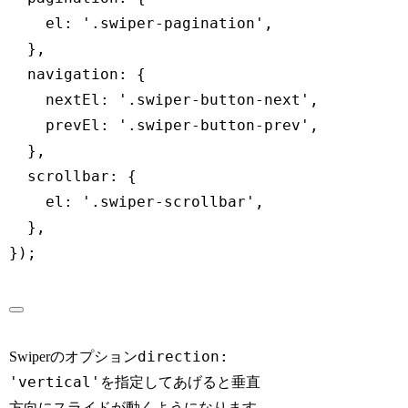
el
:
'.swiper-pagination'
,
}
,
navigation
:
{
nextEl
:
'.swiper-button-next'
,
prevEl
:
'.swiper-button-prev'
,
}
,
scrollbar
:
{
Slide 3 –
QOOTECHWEB
el
:
'.swiper-scrollbar'
,
}
,
}
)
;
direction:
Swiperのオプション
'vertical'
を指定してあげると垂直
方向にスライドが動くようになります