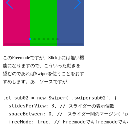
このFreemodeですが、Slick.jsには無い機
能になりますので、こういった動きを
望むのであればSwiperを使うことをおす
すめします。あ、ソースですが、
let
 sub02 
=
new
Swiper
(
'.swipersub02'
,
{
slidesPerView
:
3
,
// スライダーの表示個数
spaceBetween
:
0
,
//　スライダー間のマージン(「
freeMode
:
true
,
// Freemodeでもfreemod