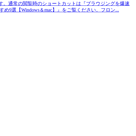
ーです。通常の閲覧時のショートカットは『ブラウジングを爆速
すめ9選【Windows＆mac】』をご覧ください。フロン...