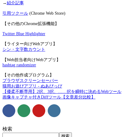
→
紹介記事
引用ツクール
(Chrome Web Store)
【その他のChrome拡張機能】
Twitter Blue Highlighter
【ライター向けWebアプリ】
シン・文字数カウント
【Web担当者向けWebアプリ】
hashtag randomizer
【その他作成プログラム】
ブラウザスクリーンセーバー
猫用お遊びアプリ - ぬあぴっぴ
【優柔不断専用】2択、3択、……択を瞬時に決めるWebツール
画像キャプチャ付きDiffツール【文章差分比較】
検索
検索