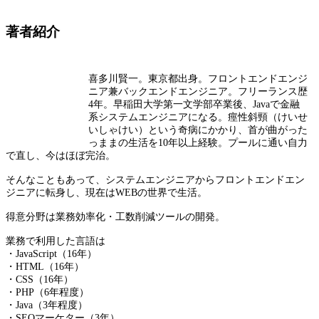
著者紹介
喜多川賢一。東京都出身。フロントエンドエンジ
ニア兼バックエンドエンジニア。フリーランス歴
4年。早稲田大学第一文学部卒業後、Javaで金融
系システムエンジニアになる。痙性斜頸（けいせ
いしゃけい）という奇病にかかり、首が曲がった
っままの生活を10年以上経験。プールに通い自力
で直し、今はほぼ完治。
そんなこともあって、システムエンジニアからフロントエンドエン
ジニアに転身し、現在はWEBの世界で生活。
得意分野は業務効率化・工数削減ツールの開発。
業務で利用した言語は
・JavaScript（16年）
・HTML（16年）
・CSS（16年）
・PHP（6年程度）
・Java（3年程度）
・SEOマーケター（3年）