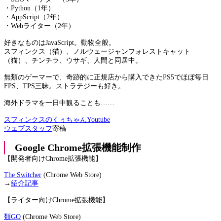
・Python（1年）
・AppScript（2年）
・Webライター（2年）
好きなものはJavaScript。動物全般。
スフィンクス（猫）、ノルウェージャンフォレストキャット
（猫）、チンチラ、ウサギ、人間と同居中。
無類のゲーマーで、奇跡的に正規店から購入できたPS5でほぼ毎日
FPS、TPS三昧。ストラテジーも好き。
海外ドラマを一日中観ることも……
スフィンクスのくぅちゃんYoutube
ウェブスタッフ
寄稿
Google Chrome拡張機能制作
【開発者向けChrome拡張機能】
The Switcher
(Chrome Web Store)
→
紹介記事
【ライター向けChrome拡張機能】
類GO
(Chrome Web Store)