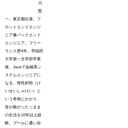
川
賢
一。東京都出身。フ
ロントエンドエンジ
ニア兼バックエンド
エンジニア。フリー
ランス歴4年。早稲田
大学第一文学部卒業
後、Javaで金融系シ
ステムエンジニアに
なる。痙性斜頸（け
いせいしゃけい）と
いう奇病にかかり、
首が曲がったっまま
の生活を10年以上経
験。プールに通い自