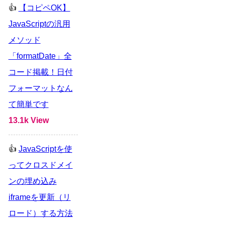
【コピペOK】
JavaScriptの汎用
メソッド
「formatDate」全
コード掲載！日付
フォーマットなん
て簡単です
13.1k View
JavaScriptを使
ってクロスドメイ
ンの埋め込み
iframeを更新（リ
ロード）する方法