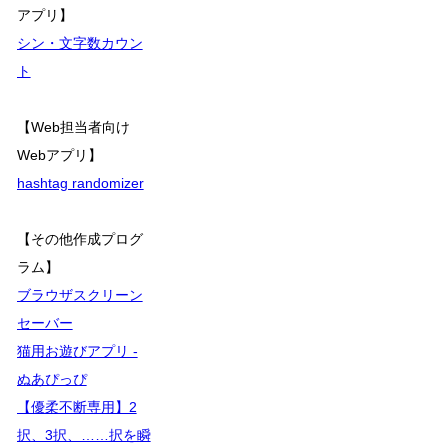
アプリ】
シン・文字数カウン
ト
【Web担当者向け
Webアプリ】
hashtag randomizer
【その他作成プログ
ラム】
ブラウザスクリーン
セーバー
猫用お遊びアプリ -
ぬあぴっぴ
【優柔不断専用】2
択、3択、……択を瞬