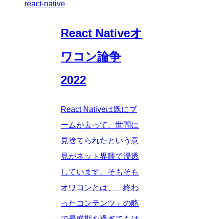
react-native
React Nativeオ
ワコン論争
2022
React Nativeは既にブ
ームが去って、世間に
見捨てられたという意
見がネット界隈で浸透
しています。そもそも
オワコンとは、「終わ
ったコンテンツ」の略
で最盛期を過ぎてもは