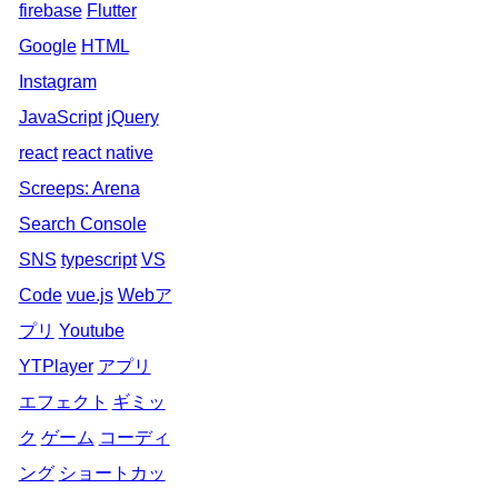
firebase
Flutter
Google
HTML
Instagram
JavaScript
jQuery
react
react native
Screeps: Arena
Search Console
SNS
typescript
VS
Code
vue.js
Webア
プリ
Youtube
YTPlayer
アプリ
エフェクト
ギミッ
ク
ゲーム
コーディ
ング
ショートカッ