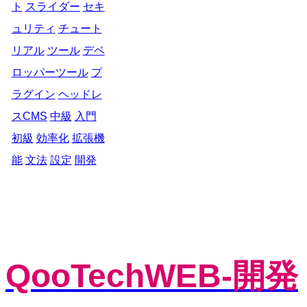
ト
スライダー
セキ
ュリティ
チュート
リアル
ツール
デベ
ロッパーツール
プ
ラグイン
ヘッドレ
スCMS
中級
入門
初級
効率化
拡張機
能
文法
設定
開発
QooTechWEB-開発