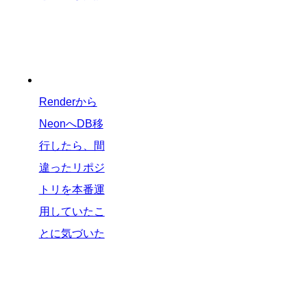
Renderから
NeonへDB移
行したら、間
違ったリポジ
トリを本番運
用していたこ
とに気づいた