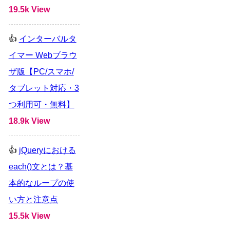
19.5k View
インターバルタ
イマー Webブラウ
ザ版【PC/スマホ/
タブレット対応・3
つ利用可・無料】
18.9k View
jQueryにおける
each()文とは？基
本的なループの使
い方と注意点
15.5k View