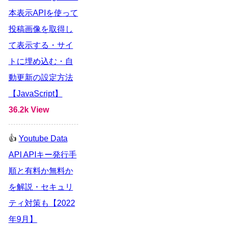
本表示APIを使って
投稿画像を取得し
て表示する・サイ
トに埋め込む・自
動更新の設定方法
【JavaScript】
36.2k View
Youtube Data
API APIキー発行手
順と有料か無料か
を解説・セキュリ
ティ対策も【2022
年9月】