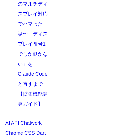
のマルチディ
スプレイ対応
でハマった
話〜「ディス
プレイ番号1
でしか動かな
い」を
Claude Code
と直すまで
【拡張機能開
発ガイド】
AI
API
Chatwork
Chrome
CSS
Dart